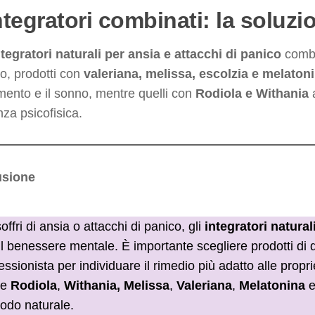
ntegratori combinati: la soluzi
ntegratori naturali per ansia e attacchi di panico
combi
o, prodotti con
valeriana, melissa, escolzia e melaton
mento e il sonno, mentre quelli con
Rodiola e Withania
a
nza psicofisica.
usione
offri di ansia o attacchi di panico, gli
integratori natura
il benessere mentale. È importante scegliere prodotti di 
essionista per individuare il rimedio più adatto alle propr
me
Rodiola
,
Withania,
Melissa
,
Valeriana
,
Melatonina
odo naturale.