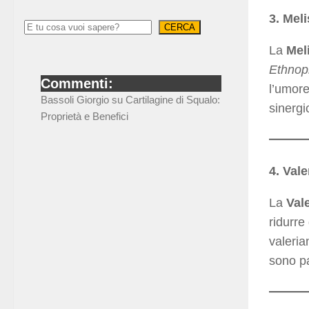
3. Mel
CERCA
La
Meli
Ethnop
Commenti:
l’umore
Bassoli Giorgio
su
Cartilagine di Squalo:
sinergi
Proprietà e Benefici
4. Vale
La
Vale
ridurre
valeria
sono pa