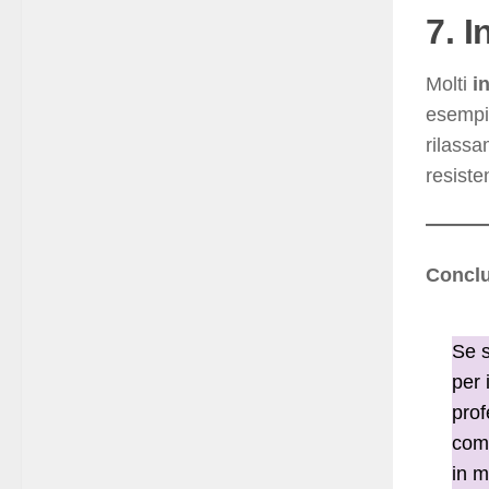
7. I
Molti
i
esempi
rilassa
resiste
Concl
Se s
per 
prof
co
in m