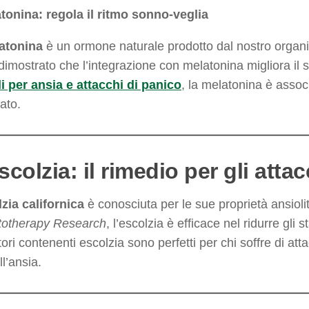
atonina: regola il ritmo sonno-veglia
atonina
è un ormone naturale prodotto dal nostro organis
imostrato che l’integrazione con melatonina migliora il so
i per ansia e attacchi di panico
, la melatonina è assoc
ato.
scolzia: il rimedio per gli atta
zia californica
è conosciuta per le sue proprietà ansiol
totherapy Research
, l’escolzia è efficace nel ridurre gli 
tori contenenti escolzia sono perfetti per chi soffre di att
ll’ansia.