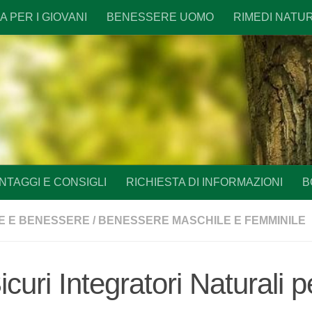
 PER I GIOVANI
BENESSERE UOMO
RIMEDI NATU
NTAGGI E CONSIGLI
RICHIESTA DI INFORMAZIONI
B
E E BENESSERE
/
BENESSERE MASCHILE E FEMMINILE
icuri Integratori Naturali 