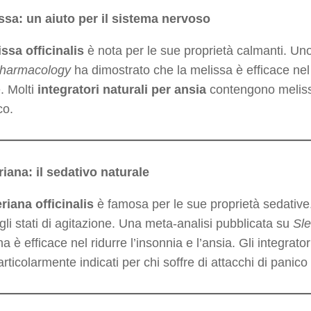
issa: un aiuto per il sistema nervoso
ssa officinalis
è nota per le sue proprietà calmanti. Un
harmacology
ha dimostrato che la melissa è efficace nel r
. Molti
integratori naturali per ansia
contengono melissa
co.
riana: il sedativo naturale
riana officinalis
è famosa per le sue proprietà sedative.
 gli stati di agitazione. Una meta-analisi pubblicata su
Sl
na è efficace nel ridurre l’insonnia e l’ansia. Gli integra
rticolarmente indicati per chi soffre di attacchi di panico 