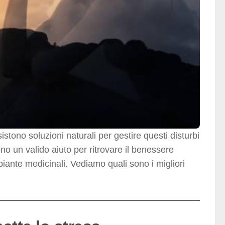
istono soluzioni naturali per gestire questi disturbi
no un valido aiuto per ritrovare il benessere
 piante medicinali. Vediamo quali sono i migliori