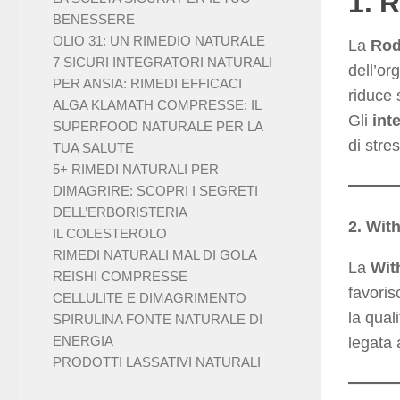
1. 
BENESSERE
OLIO 31: UN RIMEDIO NATURALE
La
Rod
7 SICURI INTEGRATORI NATURALI
dell’or
PER ANSIA: RIMEDI EFFICACI
riduce 
ALGA KLAMATH COMPRESSE: IL
Gli
int
SUPERFOOD NATURALE PER LA
di stre
TUA SALUTE
5+ RIMEDI NATURALI PER
DIMAGRIRE: SCOPRI I SEGRETI
DELL’ERBORISTERIA
2. Wit
IL COLESTEROLO
RIMEDI NATURALI MAL DI GOLA
La
Wit
REISHI COMPRESSE
favoris
CELLULITE E DIMAGRIMENTO
la qual
SPIRULINA FONTE NATURALE DI
ENERGIA
legata 
PRODOTTI LASSATIVI NATURALI