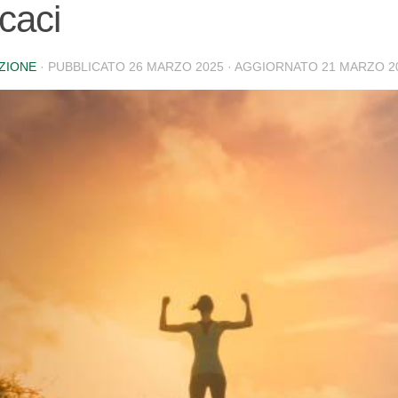
icaci
ZIONE
· PUBBLICATO
26 MARZO 2025
· AGGIORNATO
21 MARZO 2