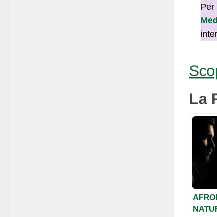
Per 
Med
inte
Scop
La 
AFROD
NATU