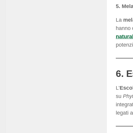
5. Mel
La
mel
hanno d
natural
potenzi
6. E
L’
Escol
su
Phy
integra
legati a