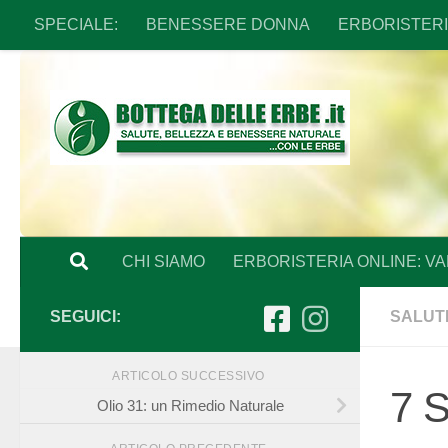
SPECIALE:
BENESSERE DONNA
ERBORISTERIA
Sotto il contenuto
CHI SIAMO
ERBORISTERIA ONLINE: VA
SEGUICI:
SALUT
ARTICOLO SUCCESSIVO
7 S
Olio 31: un Rimedio Naturale