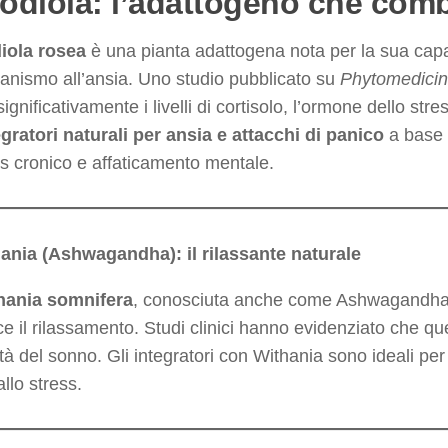
Rodiola: l’adattogeno che comb
iola rosea
è una pianta adattogena nota per la sua capaci
ganismo all’ansia. Uno studio pubblicato su
Phytomedici
significativamente i livelli di cortisolo, l’ormone dello str
egratori naturali per ansia e attacchi di panico
a base d
ss cronico e affaticamento mentale.
hania (Ashwagandha): il rilassante naturale
hania somnifera
, conosciuta anche come Ashwagandha, 
ce il rilassamento. Studi clinici hanno evidenziato che ques
ità del sonno. Gli integratori con Withania sono ideali p
allo stress.