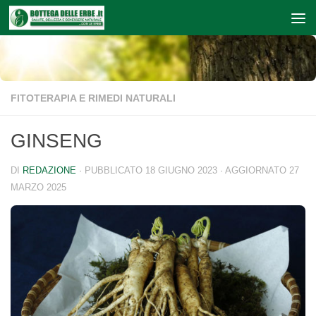
Sotto il contenuto
FITOTERAPIA E RIMEDI NATURALI
GINSENG
DI
REDAZIONE
· PUBBLICATO
18 GIUGNO 2023
· AGGIORNATO
27
MARZO 2025