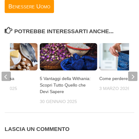
Benessere Uomo
POTREBBE INTERESSARTI ANCHE...
D bassa
5 Vantaggi della Withania:
Come perdere peso
Scopri Tutto Quello che
IO 2025
3 MARZO 2026
Devi Sapere
30 GENNAIO 2025
LASCIA UN COMMENTO