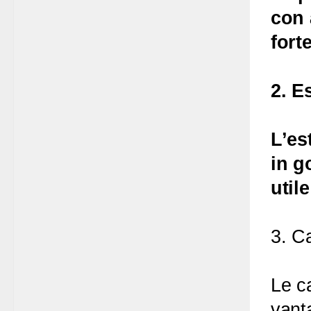
con 
fort
2. E
L’es
in g
util
3. C
Le c
vant