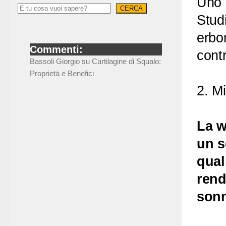
Uno d
CERCA
Stud
erbor
Commenti:
cont
Bassoli Giorgio
su
Cartilagine di Squalo:
Proprietà e Benefici
2. M
La w
un s
qual
rend
son