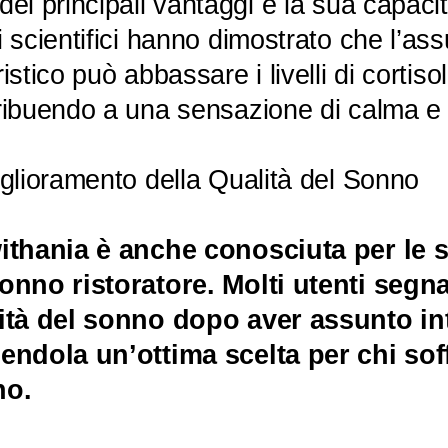
ei principali vantaggi è la sua capacità
i scientifici hanno dimostrato che l’as
istico può abbassare i livelli di cortiso
ribuendo a una sensazione di calma e 
iglioramento della Qualità del Sonno
ithania è anche conosciuta per le 
onno ristoratore. Molti utenti segn
ità del sonno dopo aver assunto int
endola un’ottima scelta per chi soff
no.