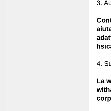
3. Au
Cont
aiut
adat
fisi
4. S
La w
with
corp