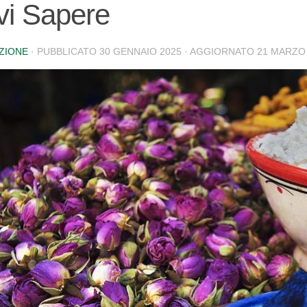
vi Sapere
ZIONE
· PUBBLICATO
30 GENNAIO 2025
· AGGIORNATO
21 MARZO