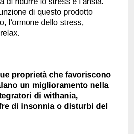
 di ridurre lo stress e l’ansia.
sunzione di questo prodotto
lo, l’ormone dello stress,
relax.
sue proprietà che favoriscono
alano un miglioramento nella
egratori di withania,
re di insonnia o disturbi del