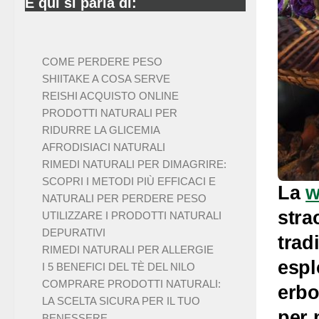
E qui si parla di:
COME PERDERE PESO
SHIITAKE A COSA SERVE
REISHI ACQUISTO ONLINE
PRODOTTI NATURALI PER
RIDURRE LA GLICEMIA
AFRODISIACI NATURALI
RIMEDI NATURALI PER DIMAGRIRE:
SCOPRI I METODI PIÙ EFFICACI E
La
w
NATURALI PER PERDERE PESO
stra
UTILIZZARE I PRODOTTI NATURALI
DEPURATIVI
trad
RIMEDI NATURALI PER ALLERGIE
espl
I 5 BENEFICI DEL TÈ DEL NILO
COMPRARE PRODOTTI NATURALI:
erbo
LA SCELTA SICURA PER IL TUO
per 
BENESSERE