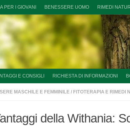
 PER I GIOVANI
BENESSERE UOMO
RIMEDI NATU
NTAGGI E CONSIGLI
RICHIESTA DI INFORMAZIONI
B
SERE MASCHILE E FEMMINILE
/
FITOTERAPIA E RIMEDI 
antaggi della Withania: S