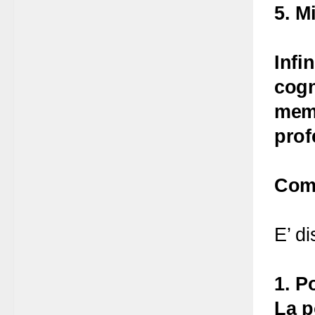
5. M
Infi
cogn
memo
prof
Come
E’ di
1. P
La p