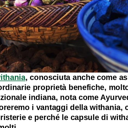
ithania
, conosciuta anche come as
ordinarie proprietà benefiche, molt
izionale indiana, nota come Ayurved
oreremo i vantaggi della withania, 
risterie e perché le capsule di wit
molti.